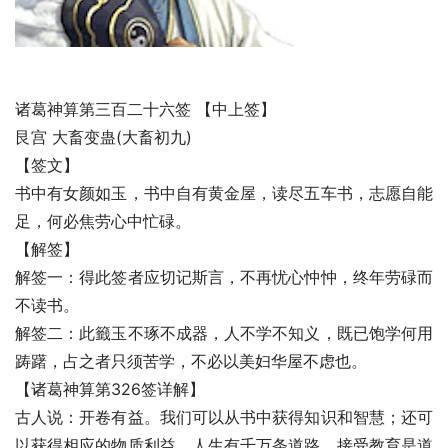
诸葛神算第三百二十六签 【中上签】
艮宫 大畜变蛊(大畜初九)
【签文】
书中有女颜如玉，书中自有黄金屋，读尽五车书，志愿自能
足，何必焦劳心中忙碌。
【解签】
解签一：得此签者应切记斯言，不再忧心忡忡，终年劳碌而
不读书。
解签二：此籤玉不琢不成器，人不学不知义，既已饱学何用
踌躇，占之者只须苦学，不必以美妇华屋不虑也。
【诸葛神算第326签详解】
古人说：开卷有益。我们可以从书中获得知识和智慧；还可
以获得相应的物质利益。人生有千万条道路，接受教育是道