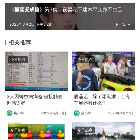
《
星落凝成糖
》第3集：夜昙吃下建木果实身不由己
2023年3月2日 下午3:28
下一篇
相关推荐
今日热点
今日热点
3人因蜱虫病病逝 曾接触去
鹿鼎记：除了冰淇淋，上海
世感染者
车展还有什么？
房小蜂
2022年5月30日
房小蜂
2023年4月27日
今日热点
今日热点