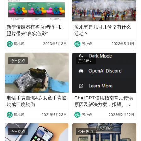
新型传感器有望为智能手机
泼水节是几月几号？有什么
照片带来“真实色彩”
活动？
房小蜂
2023年3月3日
房小蜂
2023年5月1日
今日热点
产品设计
电话手表自燃4岁女童手背被
ChatGPT使用指南常见错误
烧成三度烧伤
原因及解决方案：报错、回
答不完整
房小蜂
2021年6月23日
房小蜂
2023年2月22日
今日热点
今日热点