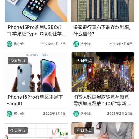
iPhone15Pro改用USBC端
多家银行宣布下调存款利率,
口 苹果版Type-C概念让苹
什么信号?
果大涨
房小蜂
2023年2月17日
房小蜂
2023年5月6日
今日热点
今日热点
iPhone16Pro有望采用屏下
消费大数据展露暖意与新意
FaceID
需求加速释放 “90后”等新势
力崛起
房小蜂
2023年3月1日
房小蜂
2023年2月24日
今日热点
今日热点