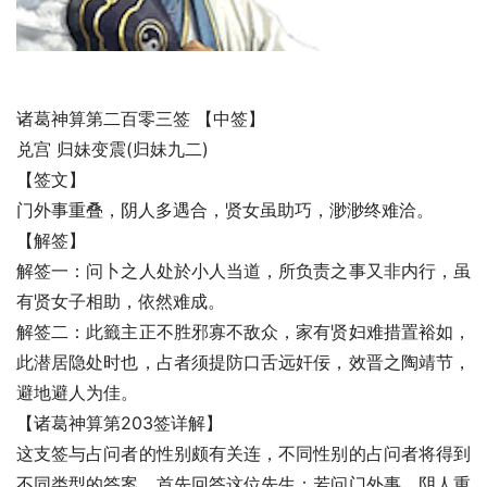
诸葛神算第二百零三签 【中签】
兑宫 归妹变震(归妹九二)
【签文】
门外事重叠，阴人多遇合，贤女虽助巧，渺渺终难洽。
【解签】
解签一：问卜之人处於小人当道，所负责之事又非内行，虽
有贤女子相助，依然难成。
解签二：此籤主正不胜邪寡不敌众，家有贤妇难措置裕如，
此潜居隐处时也，占者须提防口舌远奸佞，效晋之陶靖节，
避地避人为佳。
【诸葛神算第203签详解】
这支签与占问者的性别颇有关连，不同性别的占问者将得到
不同类型的答案。首先回答这位先生：若问门外事，阴人重