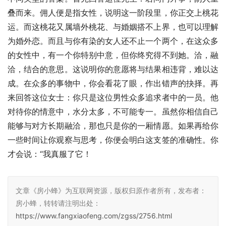
叠而来。佣人便是指女性，说明这一阶段里，你正交上桃花
运。而这桃花又属墙外桃花、与婚姻搭不上界，也可以理解
为婚外恋。而且与你有染的女人还不止一个两个，在这众多
的女性中，有一个你特别中意，但你终究得不到她。洽，融
洽，结合的意思。这说明你的意愿将与结果相违背，难以达
成。在众多的事物中，你会看花了眼，作出错声的抉择。再
来回答这位女士：你只是这位男性众多追求者中的一员。他
对待你的情意中，水分太多，不可能专一。虽然你相信自己
能够与对方长期融洽，那也只是你的一厢情愿。如果再给你
一些时间让你观察与思考，你便会明白这支签的准确性。你
才会说：“我真服了它！
文章《房小蜂》为互联网资源，版权归原作者所有，发布者：
房小蜂，转转请注明出处：
https://www.fangxiaofeng.com/zgss/2756.html