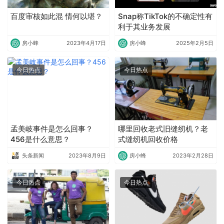
百度审核如此混 情何以堪？
Snap称TikTok的不确定性有
利于其业务发展
房小蜂
2023年4月17日
房小蜂
2025年2月5日
今日热点
今日热点
孟美岐事件是怎么回事？
哪里回收老式旧缝纫机？老
456是什么意思？
式缝纫机回收价格
头条新闻
2023年8月9日
房小蜂
2023年2月28日
今日热点
今日热点