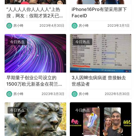
“人人人人你人人人人”上热
iPhone16Pro有望采用屏下
搜，网友：假期才第2天已经
FaceID
玩累了
房小蜂
2023年4月30日
房小蜂
2023年3月1日
今日热点
今日热点
早期量子创业公司设立的
3人因蜱虫病病逝 曾接触去
1500万欧元新基金在荷兰启
世感染者
动
房小蜂
2023年3月3日
房小蜂
2022年5月30日
今日热点
今日热点