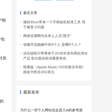
最近文章
户相
微软Xbox带来一个手柄扳机校准工具 用
于修复小问题
网易贪腐网传名单上人员“团灭”
中包
侯佩岑说婚姻中有6个人 是哪6个人？
供应链暗示苹果将于2026年发布两款潜在
对其
产品 歌尔股份扮演重要角色
限量版《Apple Music:100张最佳专辑》
精装书售价450美元
最新发布
同的
为什么一些个人网站也会进入ai的参考源