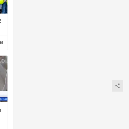
冠
3日
百