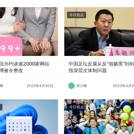
今日热点
信办约谈逾2000家网站
中国足坛反腐从反“假赌黑”到
博被令整改
指深层次体制问题
蜂
2023年4月30日
房小蜂
2023年4月
今日热点