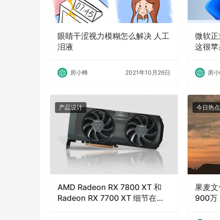
眼睛干涩视力模糊怎么解决 人工
微软正式
泪液
这很苹
房小蜂
2021年10月26日
房小
产品设计
今日热点
AMD Radeon RX 7800 XT 和
果麦文
Radeon RX 7700 XT 细节在发
900
布前泄露