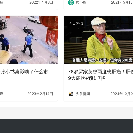
蜂
2022年4月8日
房小蜂
2021年5月1
今日热点
一张小书桌影响了什么市
78岁罗家英曾两度患肝癌！肝
9大症状+预防7招
蜂
2023年2月14日
头条新闻
2024年10月