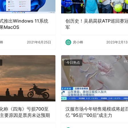
推出Windows 11系统
创历史！吴易昺获ATP巡回赛
果MacOS
军
蜂
2021年6月25日
房小蜂
2023年2月1
今日热点
化称《四海》亏损700至
汉服市场今年销售规模或将超
万 主要原因是票房未达预期
亿 “95后”“00后”成主力